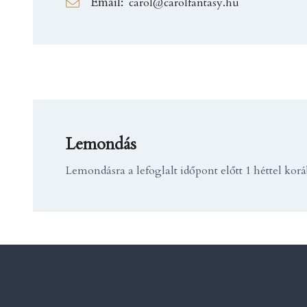
Email:
carol@carolfantasy.hu
Lemondás
Lemondásra a lefoglalt időpont előtt 1 héttel kor