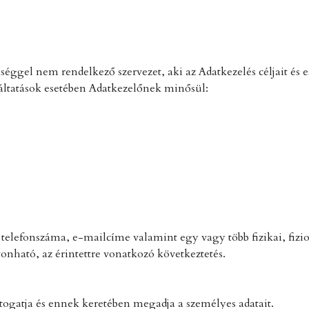
iséggel nem rendelkező szervezet, aki az Adatkezelés céljait é
áltatások esetében Adatkezelőnek minősül:
, telefonszáma, e-mailcíme valamint egy vagy több fizikai, fizio
onható, az érintettre vonatkozó következtetés.
átogatja és ennek keretében megadja a személyes adatait.