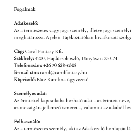
Fogalmak
Adatkezelő:
Az a természetes vagy jogi személy, illetve jogi személy
meghatározza. A jelen Tájékoztatóban hivatkozott szolg
Cég:
Carol Fantasy Kft.
Székhely:
4200, Hajdúszoboszló, Bányász u 23 C/4
Telefonszám: +36 70 528-6308
E-mail cím:
carol@carolfantasy.hu
Képviselő:
Rácz Karolina ügyvezető
Személyes adat:
Az érintettel kapcsolatba hozható adat - az érintett neve
azonosságára jellemző ismeret -, valamint az adatból lev
Felhasználó:
Az a természetes személy, aki az Adatkezelő honlapját l