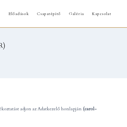
k
Előadások
Csapatépítő
Galéria
Kapcsolat
R)
ájékoztatást adjon az Adatkezelő honlapján
(carol-