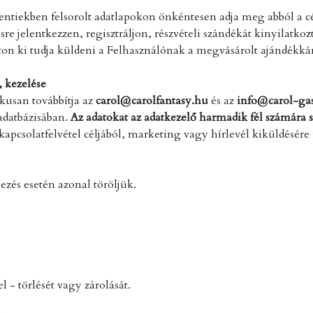
a fentiekben felsorolt adatlapokon önkéntesen adja meg abból a 
e jelentkezzen, regisztráljon, részvételi szándékát kinyilatkozt
ton ki tudja küldeni a Felhasználónak a megvásárolt ajándékká
, kezelése
kusan továbbítja az
carol@carolfantasy.hu
és az
info@carol-ga
 adatbázisában.
Az adatokat az adatkezelő harmadik fél számára
kapcsolatfelvétel céljából, marketing vagy hírlevél kiküldésére 
mezés esetén azonal töröljük.
l - törlését vagy zárolását.