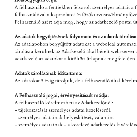
Adatbegyűjtés célja:
A felhasználó a fentiekben felsorolt személyes adatait 
felhasználóval a kapcsolatot és főzőkurzusra/élményfőzésr
Felhasználó azért adja meg, hogy az adatkezelő postai ú
Az adatok begyűjtésének folyamata és az adatok tárolása
Az adatlapokon begyűjtött adatokat a weboldal automati
tárolásra kerulnek az Adatkezelő által bérelt webszerver
adatkezelő az adatokat a kitöltött űrlapnak megfelelően 
Adatok tárolásának időtartama:
Az adatokat 5 évig tároljuk, de a felhasználó által kérel
A Felhasználó jogai, érvényesítésük módja:
A felhasználó kérelmezheti az Adatkezelőnél:
- tájékoztatását személyes adatai kezeléséről,
- személyes adatainak helyesbítését, valamint
- személyes adatainak - a kötelező adatkezelés kivételéve