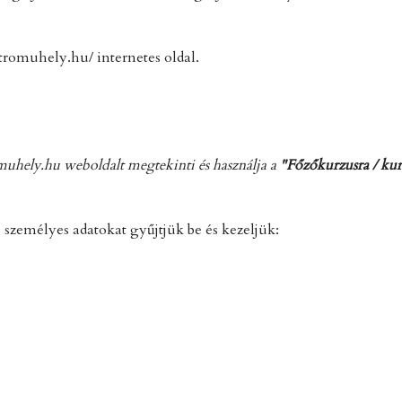
tromuhely.hu/ internetes oldal.
omuhely.hu weboldalt megtekinti és használja a
"Főzőkurzusra / kur
ő személyes adatokat gyűjtjük be és kezeljük: