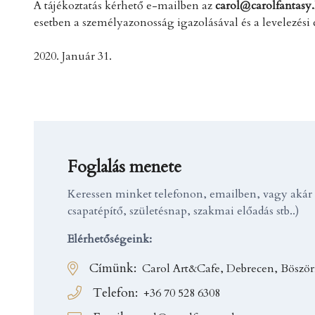
A tájékoztatás kérhető e-mailben az
carol@carolfantasy
esetben a személyazonosság igazolásával és a levelezési
2020. Január 31.
Foglalás menete
Keressen minket telefonon, emailben, vagy akár s
csapatépítő, születésnap, szakmai előadás stb..)
Elérhetőségeink:
Címünk:
Carol Art&Cafe, Debrecen, Böször
Telefon:
+36 70 528 6308