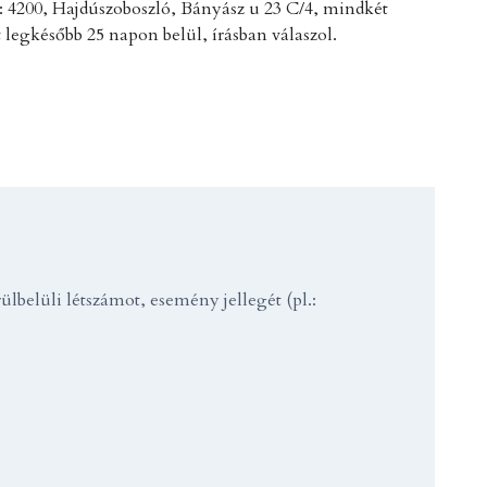
:
4200, Hajdúszoboszló, Bányász u 23 C/4
, mindkét
 legkésőbb 25 napon belül, írásban válaszol.
belüli létszámot, esemény jellegét (pl.: